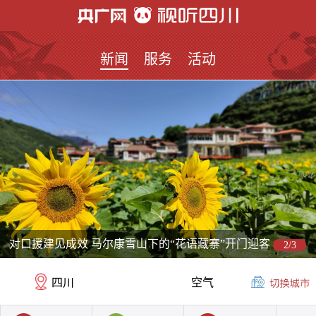
新闻
服务
活动
对口援建见成效 马尔康雪山下的“花语藏寨”开门迎客
2/3
四川
空气