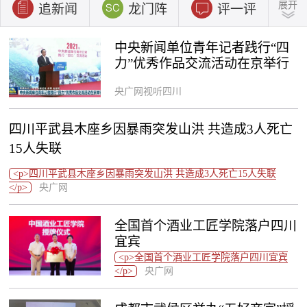
追新闻
龙门阵
评一评
听四川
看四川
曝光台
中央新闻单位青年记者践行“四
力”优秀作品交流活动在京举行
央广网视听四川
四川平武县木座乡因暴雨突发山洪 共造成3人死亡
15人失联
<p>四川平武县木座乡因暴雨突发山洪 共造成3人死亡15人失联
</p>
央广网
全国首个酒业工匠学院落户四川
宜宾
<p>全国首个酒业工匠学院落户四川宜宾
</p>
央广网