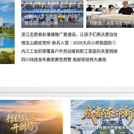
陷
高德平台乱扣钱，乱封号
全国U16青少年女子冰球锦标
赛在四川眉山开赛
刘家琨：用砖头写诗的
关于飞行帮（北京）航空服务有限公司退
费纠纷的投诉
浙江志愿者赴壤塘推广普通话，让孩子们表达更自信
广汽丰田车没有提到，诉求退定金及相关
唱支山歌给党听·新兵入营｜2026大兵小将筑国防①
合理合法费用
内江工会织密覆盖户外劳动者和职工家庭的关爱网络
退还2199元订金
四川持续发布暴雨黄色预警 局部将现特大暴雨
众安易行（武汉市）汽车服务有限公司搞
诈骗
重庆智鑫沅汽车销售有限公司，不下贷
款，强制加五千元全款购车，不退定金。
诱导消费不退定金
买车和销售说的价格是包含保险，合同没
有写包保险保险强制在他们店里购买低开
不退定金
发票金额