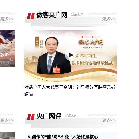
做客央广网
CNR.CN
更多>>
更多>>
款IP
对话全国人大代表于金明：让早筛改写肿瘤患者
结局
央广网评
CNR.CN
更多>>
更多>>
AI创作的“能”与“不能” 人始终是核心