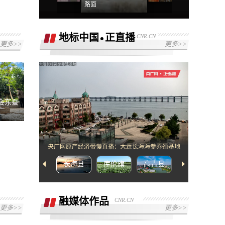
路面
地标中国
正直播
CNR.CN
更多>>
更多>>
[2]网络错误，请检查网络配置或者播放链
接是否正确
会东蚕
央广网原产经济带慢直播：大连长海海参养殖基地
长海县
库伦旗
高青县
武宁县
融媒体作品
CNR.CN
更多>>
更多>>