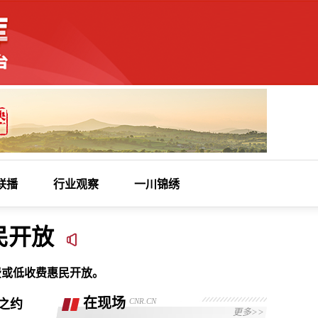
联播
行业观察
一川锦绣
民开放
费或低收费惠民开放。
在现场
CNR.CN
暖之约
更多>>