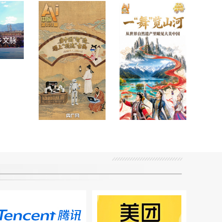
乡文脉
AI中国｜一“舞”
AI中国|假如，用
览山河！从世界
中国“智”造打开
遗产里瞰见大美
“顶流”古画
中国