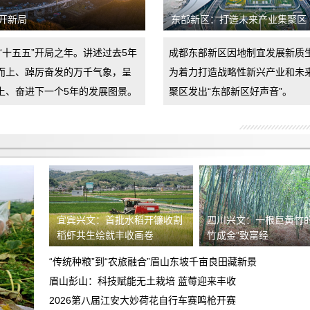
由于没有造成其任何损失，要求退还订
开新局
东部新区：打造未来产业集聚区
金。
上门看车无现车诱导消费者支付订金当消
是“十五五”开局之年。讲述过去5年
成都东部新区因地制宜发展新质
费者对销售合同不认可拒签时擅自扣押消
而上、踔厉奋发的万千气象，呈
为着力打造战略性新兴产业和未
要求退还定金
费者财产
上、奋进下一个5年的发展图景。
聚区发出“东部新区好声音”。
车辆到店后内饰全是划痕和脏污，卖方拒
不退还定金，要求双倍退还定金
鑫茂瑞体验中心捆绑销售
于9月24号到曲靖广汽丰田联庆麒麟店看
车，销售员引导消费贷款，交了意向金
新车剐蹭后送维修中心保险杠喷漆，损坏
2000
宜宾兴文：首批水稻开镰收割
四川兴文：一根巨黄竹的
车辆至天窗挡风玻璃碎裂上侧边梁凹陷要
稻虾共生绘就丰收画卷
竹成金”致富经
重庆大足深蓝4s店不按合同履约
求赔偿
“传统种粮”到“农旅融合”眉山东坡千亩良田藏新景
食品安全希望得到重视
眉山彭山：科技赋能无土栽培 蓝莓迎来丰收
2026第八届江安大妙荷花自行车赛鸣枪开赛