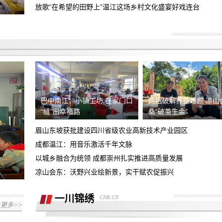
销售诱导下单锁定汽车，有销售录音证据
放歌“在希望的田野上”温江这场乡村文化盛宴好戏连台
及其他人证
永川区凯斯蒂亚建材经营部，欺诈消费
者，各种理由推诿不完善安装，现要求善
4s店新车交付存在安全隐患，新车未给
后
加油致使发生交通事故，望惩戒门店并赔
退款订金五千
偿损失
要求退换意向金1万元
巴中南江：小镇工坊 在家门口
两招破解养蚕难题 凉山
“缝”出幸福路
桑“破茧生金”
销售诱导消费，将市补当做优惠，给消费
眉山东坡获批建设四川省级农业高新技术产业园区
者报落地要求退还预付款，以及支付的部
成都温江：用音乐激活千年文脉
商家虚假报价不兑现承诺，原订车价
分购车款
215000元包含7500元保养套餐后续又不
以城乡融合为统领 成都崇州扎实推进高质量发展
对方说8.10之前退押金9000到8.21号还
承认
凉山会东：沃野兴业绘新景，实干赋农促振兴
未收到押金，诉求退押金并报销路费
哈尔滨运通奥迪，全款交付不给提车，反
一川锦绣
CNR.CN
更多>>
复推脱
要求店家全额退款一万元