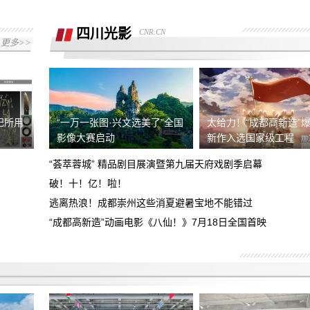
拒绝退还购车诚意金
四川光影
CNR.CN
现就退款协议没有达成一致，希望平台协
更多>>
助
我们在湖南华洋阳光汽车销售有限公司交
了汽车诚意金，但现无法退还诚意金
小赢卡贷两笔借款综合年化利率超法定上
限，要求按LPR4倍核算，退还全部超额
祀所用
“一万一张图·兴文选美了”全国
太给力！“成都高新造”爆
诱导下订展车后申请退单不给退
影像大赛启动
新作入选国家级工程
利息及
“荟萃蓉城” 精品剧目展演暨第九届天府戏剧季启幕
现要求该平台退回超法定利率的费用合计
破！十！亿！啦！
金额4594.92元！
逃离热浪！成都崇州这些消夏避暑宝地不能错过
去年五月在成都天府广场小米之家买的小
米15手机，现后盖裂缝翘起等问题有安
“成都高新造”动画电影《八仙！》7月18日全国首映
投诉东莞心动的信号婚介所虚假宣传，不
全问题，要求召回产品、退款道歉
按要求服务
对方未签合同 未打出发票 未提前告知定
金不能退回等 事后交易未达成拒绝退还
日本富士相机XE5挂耳脱落 存在设计缺
定金