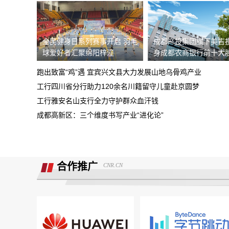
据我了解，我锁单车辆根本没有生产，只
需4s店跟厂家沟通即可取消订单。
全民健身日系列赛事开启 羽毛
成都产投集团旗下美吉
现在诉求退款
球爱好者汇聚绵阳梓潼
身成都农商银行前十大
重庆鑫茂丰硕汽车销售有限公司收取定金
跑出致富“鸡”遇 宜宾兴文县大力发展山地乌骨鸡产业
5000元不予退还
工行四川省分行助力120余名川籍留守儿童赴京圆梦
大安市邮政储蓄银行违规停贷
工行雅安名山支行全力守护群众血汗钱
成都高新区：三个维度书写产业“进化论”
Smart汽车肆意欺骗消费者，总部监管缺
位，客户权益保障无门！
诉求:不能进行贷款审批流程，并退还订
金2000元。
合作推广
CNR.CN
北京爱车汽车销售欺骗多名消费者购车，
不予交付车辆
面谈的时候说的只要有比他低的就退意向
金，然后一直不给退
携程旅游APP非因消费者原因主票已退，
附属票不退费。