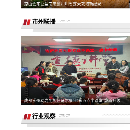
销售虚假宣传汽车续航里程 要求销售及
凉山会东巨型南瓜创四川省露天栽培新纪录
公司退定金
强买强卖 强制贷款 称交意向金进行锁车
市州联播
CNR.CN
服务 没有按规定实施购车流程
退订金销售承诺按揭不过订金退还合同也
有备注现在订金不退
订购的汽车，未完成验车，未交钥匙，未
交付，订单被违规操作已完成订单
4s店隐瞒消费，侵犯了消费者知情权、
自主选择权，要求退还定金
我父亲被销售坑骗签了定金合同，提车还
说没有现车要去外地。
宜享花业务员打电话叫我查看低息贷款额
度，被强制下款
提车当天4S店临时涨价，涉嫌欺诈消费
成都崇州助力阿坝州马尔康“七彩五点半课堂”焕新升级
者，本人要求退还定金。
在红旗智联APP上支付2000元定金，去
行业观察
CNR.CN
提车时车辆为问题车，厂家不退还定金。
在4S店交了订金现在让退定金不退