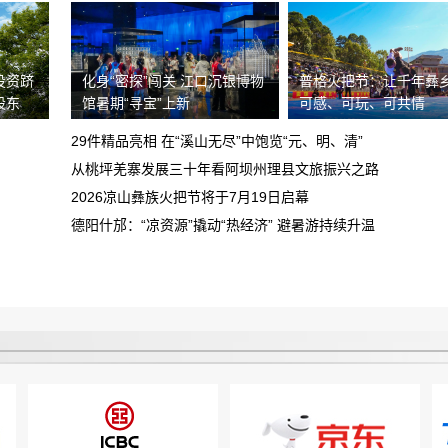
重庆鑫茂丰硕汽车销售有限公司欺诈消费
者，诱导签订定单，存在霸王条款且拒绝
投资跻
化身“密探”闯关 江口沉银博物
普格火把节：让千年彝
买车子定金不给退
退还定金
股东
馆暑期“寻宝”上新
可感、可玩、可共情
车载蓝牙坏了 找到理想400解决 以我超
29件精品亮相 在“溪山无尽”中饱览“元、明、清”
质保为由拒绝更换 沟通无果 不解决
从桃坪羌寨发展三十年看阿坝州理县文旅振兴之路
北汽新能源维修慢售后差
2026凉山彝族火把节将于7月19日启幕
德阳什邡：“凉资源”撬动“热经济” 避暑游持续升温
我于8.13晚在昆明万象城购买一辆乐道
L60汽车被销售以优惠为由诱导支付定金
要求还退款
锁单
平台不退款，打了两次客服电话，事情至
今未解决
虚假宣传，不履行合同约定，请求撤销合
同，退赔费用
预售年卡自动被激活，开放半年预约期有
近3个月周末不能预约，还不允许退卡退