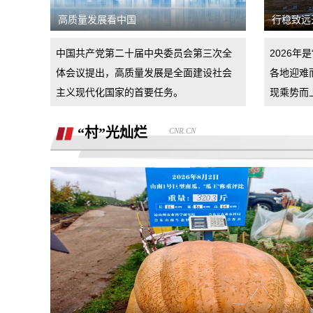
汽车4s店诱导消费者签订汽车销售合
高质量发展看中国
行稳致远
同，联合二手车商坑骗消费者。退诚意金
小米17pro镜头起雾，官方拆机后没解决
中国共产党第二十届中央委员会第三次全
2026年
好问题，并且不换新，我申请换新加
体会议提出，高质量发展是全面建设社会
各地迎难
退还诚意金
主义现代化国家的首要任务。
现乘势而
杭州金昌宝湖不加价不给提车，拒绝交付
“村”光灿烂
CNR.CN
汽车还不给退定金
市场价格调节问题
买车时承诺可以三个月后提前还款并落实
到了合同现在条件满足但被拒，我要求按
半年了不给退定金，要求退回定金
合同执行
潍坊寿光驰峰广汽本田购车定金拒不退
还，霸王条款
河北军文教育科技有限公司虚假宣传