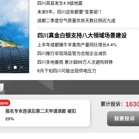
四川高县发生4.9级地震
未来5年，四川这些都要“变美丽”！
成都二季度空气质量优良天数比例近九成
四川真金白银支持八大领域场景建设
上半年成都猪牛羊禽肉产量同比增长4.4%
四川推行非现场监管为合规企业减负
四川多地暴雨 累计超88万人次避险转移
四川发布2026第二批避暑生态康养目的地
8月下旬四川可能出现供电压力
预售年卡自动被激活，开放半年预约期有
近3个月周末不能预约，还不允许退卡退
中山市正德二手车交易有限公司拒不退款
款
163
累计投诉：
报名专本连读后第二天申请退款 被扣
20%
遭遇汽车4S店不给予退定金以及销售人
员态度恶劣