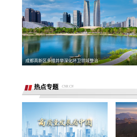
熊猫净水器爆炸燃烧
退还诚意金
滴滴平台司机超时未出发，地域黑乘客
要求解除合同，退款，我还没有开始学习
成都高新区多措并举深化环卫领域整治
同程金融套路贷高利息开通199的会员才
能借款，没用使用过其它会员权益，要求
重庆智鑫沅汽车销售有限公司强买强卖，
退款退
热点专题
CNR.CN
服务态度恶劣且拒绝退还定金
买车锁单前不预审，贷款批不过，强制我
走租赁贷款
退还定金2000元
骗子上门推销熊猫净水器，专挑农村老人
下手