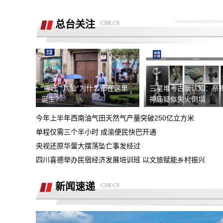
销售诱导交款，并未签订任何合同和定
金，私自收费我2000元且不退
总台关注
CNR.CN
广西联通宽带被无故限速，想恢复必须签
《业务风险防控承诺书》
话费充值未到账，平台判商家退款，但商
家不退款也联系不上。
游戏虚假宣传诱导消费，已经严重影响本
人生活
“哪吒”“八仙”为什么都在这里
三星堆考古新认知：祭
4s店擅自操作导致汽车主机损坏导致需
诞生？
神庙疑似失火倒塌
要更换，超时维修没有任何补偿
今年上半年西南油气田天然气产量突破250亿立方米
全款购买吉利银河A7被售抵押车，车辆
单程仅需三个半小时 成渝便民快巴开通
被中信银行拖走，钱车两空，吉利总部推
央视还原华蓥大摆荡坠亡事发经过
石家庄鹿泉区烂尾楼
诿不作为
四川喜德举办民宿经济发展培训班 以文旅赋能乡村振兴
上海好德宝公司被发现欺诈消费者后拒绝
退定金10000元
新闻速递
CNR.CN
高顿教育霸王条款 拒不退款
承诺兜底购置税，后续不兜底