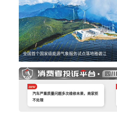
件
全国首个国家级能源气象服务试点落地雅砻江
携程旅游APP非因消费者原因主票已退，
附属票不退费。
举报镇江豪利汽车销售服务有限公司拒不
退款
汽车严重质量问题多次维修未果，商家拒
不处理
奇富借条（原360借条）暴力催收