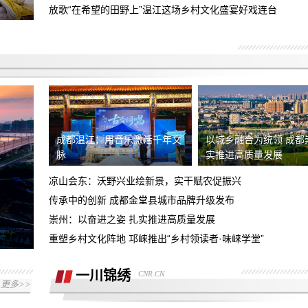
销售诱导下单锁定汽车，有销售录音证据
放歌“在希望的田野上”温江这场乡村文化盛宴好戏连台
及其他人证
永川区凯斯蒂亚建材经营部，欺诈消费
者，各种理由推诿不完善安装，现要求善
4s店新车交付存在安全隐患，新车未给
后
加油致使发生交通事故，望惩戒门店并赔
退款订金五千
偿损失
要求退换意向金1万元
成都温江：用音乐激活千年文
以城乡融合为统领 成都
脉
实推进高质量发展
销售诱导消费，将市补当做优惠，给消费
凉山会东：沃野兴业绘新景，实干赋农促振兴
者报落地要求退还预付款，以及支付的部
传承中的创新 成都金堂县城市品牌升级发布
商家虚假报价不兑现承诺，原订车价
分购车款
215000元包含7500元保养套餐后续又不
崇州：以奋进之姿 扎实推进高质量发展
对方说8.10之前退押金9000到8.21号还
承认
重塑乡村文化阵地 邛崃推出“乡村领读者·味崃学堂”
未收到押金，诉求退押金并报销路费
哈尔滨运通奥迪，全款交付不给提车，反
一川锦绣
CNR.CN
更多>>
复推脱
要求店家全额退款一万元