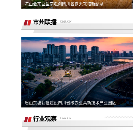
销售虚假宣传汽车续航里程 要求销售及
凉山会东巨型南瓜创四川省露天栽培新纪录
公司退定金
强买强卖 强制贷款 称交意向金进行锁车
市州联播
CNR.CN
服务 没有按规定实施购车流程
退订金销售承诺按揭不过订金退还合同也
有备注现在订金不退
订购的汽车，未完成验车，未交钥匙，未
交付，订单被违规操作已完成订单
4s店隐瞒消费，侵犯了消费者知情权、
自主选择权，要求退还定金
我父亲被销售坑骗签了定金合同，提车还
说没有现车要去外地。
宜享花业务员打电话叫我查看低息贷款额
度，被强制下款
提车当天4S店临时涨价，涉嫌欺诈消费
眉山东坡获批建设四川省级农业高新技术产业园区
者，本人要求退还定金。
在红旗智联APP上支付2000元定金，去
行业观察
CNR.CN
提车时车辆为问题车，厂家不退还定金。
在4S店交了订金现在让退定金不退