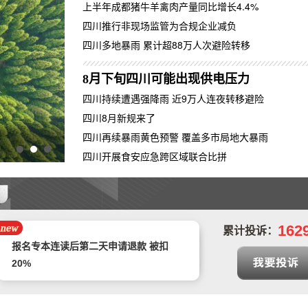
上半年成都猪牛羊禽肉产量同比增长4.4%
四川推行非现场监管为合规企业减负
四川多地暴雨 累计超88万人次避险转移
8月下旬四川可能出现供电压力
四川持续遭遇强降雨 近9万人连夜转移避险
四川8月新规来了
四川再续暴雨黄色预警 覆盖多市局地大暴雨
四川8月天气预测来了：有5次降水天气过程
四川开展食安应急跨区域联合比拼
预售年卡自动被激活，开放半年预约期有
近3个月周末不能预约，还不允许退卡退
中山市正德二手车交易有限公司拒不退款
款
162
累计投诉：
报名专本连读后第二天申请退款 被扣
20%
遭遇汽车4S店不给予退定金以及销售人
员态度恶劣