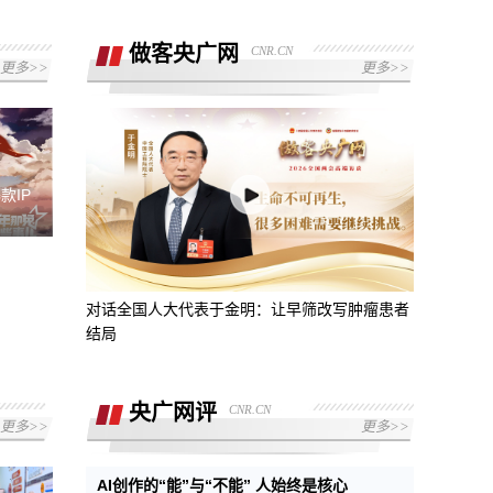
做客央广网
CNR.CN
更多>>
更多>>
款IP
对话全国人大代表于金明：让早筛改写肿瘤患者
结局
央广网评
CNR.CN
更多>>
更多>>
AI创作的“能”与“不能” 人始终是核心