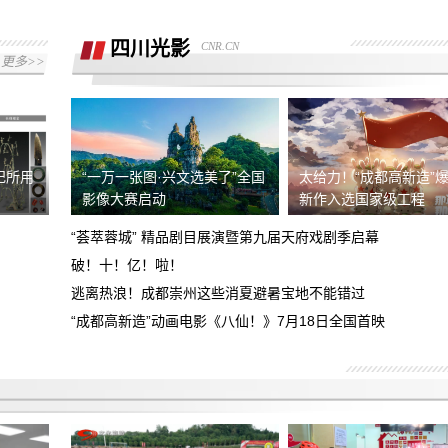
拒绝退还购车诚意金
四川光影
CNR.CN
现就退款协议没有达成一致，希望平台协
更多>>
助
我们在湖南华洋阳光汽车销售有限公司交
了汽车诚意金，但现无法退还诚意金
小赢卡贷两笔借款综合年化利率超法定上
限，要求按LPR4倍核算，退还全部超额
祀所用
“一万一张图·兴文选美了”全国
太给力！“成都高新造”爆
诱导下订展车后申请退单不给退
影像大赛启动
新作入选国家级工程
利息及
“荟萃蓉城” 精品剧目展演暨第九届天府戏剧季启幕
现要求该平台退回超法定利率的费用合计
破！十！亿！啦！
金额4594.92元！
逃离热浪！成都崇州这些消夏避暑宝地不能错过
去年五月在成都天府广场小米之家买的小
米15手机，现后盖裂缝翘起等问题有安
“成都高新造”动画电影《八仙！》7月18日全国首映
投诉东莞心动的信号婚介所虚假宣传，不
全问题，要求召回产品、退款道歉
按要求服务
对方未签合同 未打出发票 未提前告知定
金不能退回等 事后交易未达成拒绝退还
日本富士相机XE5挂耳脱落 存在设计缺
定金