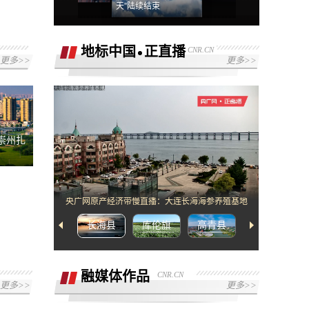
天”陆续结束
地标中国
正直播
CNR.CN
更多>>
更多>>
[2]网络错误，请检查网络配置或者播放链
接是否正确
崇州扎
央广网原产经济带慢直播：大连长海海参养殖基地
长海县
库伦旗
高青县
武宁县
融媒体作品
CNR.CN
更多>>
更多>>