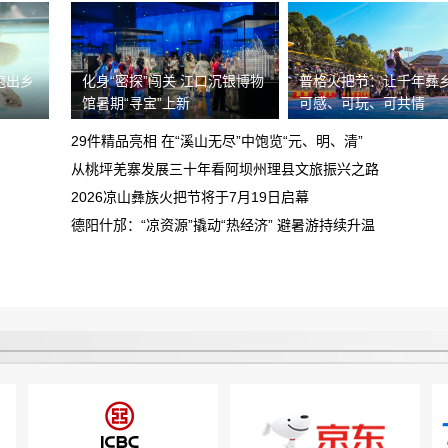
重庆鑫茂丰硕汽车销售有限公司欺诈消费
者，诱导签订定单，存在霸王条款且拒绝
跑出乡
化身“密探”闯关 江口沉银博物
普格火把节：让千年彝
买车子定金不给退
退还定金
馆暑期“寻宝”上新
可感、可玩、可共情
车载蓝牙坏了 找到理想400解决 以我超
29件精品亮相 在“溪山无尽”中饱览“元、明、清”
质保为由拒绝更换 沟通无果 不解决
从桃坪羌寨发展三十年看阿坝州理县文旅振兴之路
北汽新能源维修慢售后差
2026凉山彝族火把节将于7月19日启幕
德阳什邡：“凉资源”撬动“热经济” 避暑游持续升温
我于8.13晚在昆明万象城购买一辆乐道
L60汽车被销售以优惠为由诱导支付定金
要求还退款
锁单
平台不退款，打了两次客服电话，事情至
今未解决
虚假宣传，不履行合同约定，请求撤销合
同，退赔费用
预售年卡自动被激活，开放半年预约期有
近3个月周末不能预约，还不允许退卡退