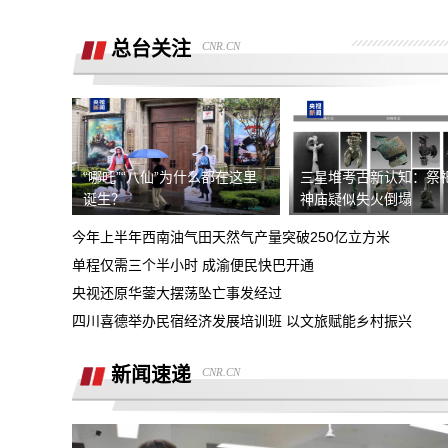
销售诱导交款，并未签订任何合同和定
金，私自收费我2000元且不退
总台关注
CNR.CN
广西联通宽带被无故限速，想恢复必须签
《业务风险防控承诺书》
话费充值未到账，平台判商家退款，但商
家不退款也联系不上。
游戏虚假宣传诱导消费，已经严重影响本
人生活
“哪吒”“八仙”为什么都在这里
三星堆考古新认知：祭
4s店擅自操作导致汽车主机损坏导致需
诞生？
神庙疑似失火倒塌
要更换，超时维修没有任何补偿
今年上半年西南油气田天然气产量突破250亿立方米
全款购买吉利银河A7被售抵押车，车辆
单程仅需三个半小时 成渝便民快巴开通
被中信银行拖走，钱车两空，吉利总部推
央视还原华蓥大摆荡坠亡事发经过
石家庄鹿泉区烂尾楼
诿不作为
四川喜德举办民宿经济发展培训班 以文旅赋能乡村振兴
上海好德宝公司被发现欺诈消费者后拒绝
退定金10000元
新闻速递
CNR.CN
高顿教育霸王条款 拒不退款
承诺兜底购置税，后续不兜底