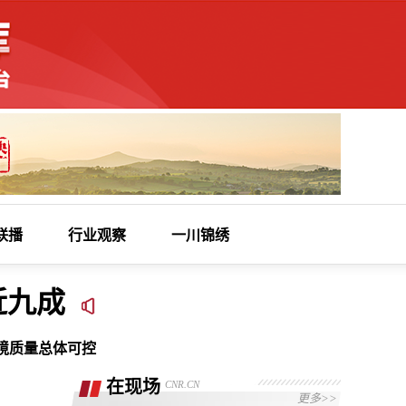
联播
行业观察
一川锦绣
近九成
境质量总体可控
在现场
CNR.CN
更多>>