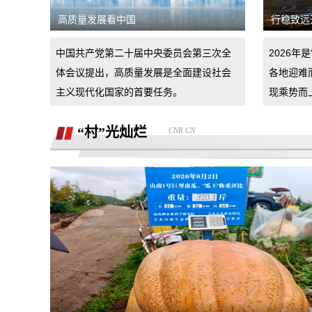
汽车4s店诱导消费者签订汽车销售合
高质量发展看中国
行稳致远
同，联合二手车商坑骗消费者。退诚意金
小米17pro镜头起雾，官方拆机后没解决
中国共产党第二十届中央委员会第三次全
2026年
好问题，并且不换新，我申请换新加
体会议提出，高质量发展是全面建设社会
各地迎难
退还诚意金
主义现代化国家的首要任务。
现乘势而
杭州金昌宝湖不加价不给提车，拒绝交付
“村”光灿烂
CNR.CN
汽车还不给退定金
市场价格调节问题
买车时承诺可以三个月后提前还款并落实
到了合同现在条件满足但被拒，我要求按
半年了不给退定金，要求退回定金
合同执行
潍坊寿光驰峰广汽本田购车定金拒不退
还，霸王条款
河北军文教育科技有限公司虚假宣传