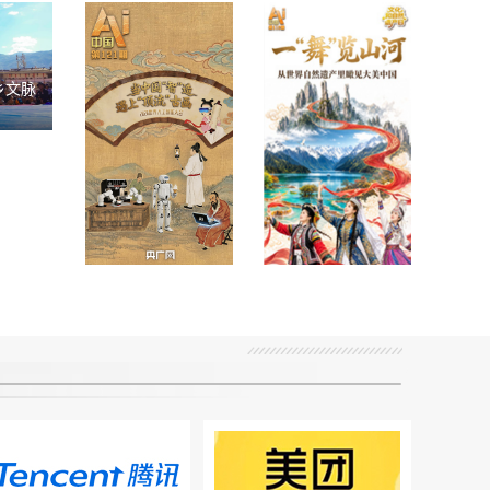
乡文脉
AI中国｜一“舞”
AI中国|假如，用
览山河！从世界
中国“智”造打开
遗产里瞰见大美
“顶流”古画
中国