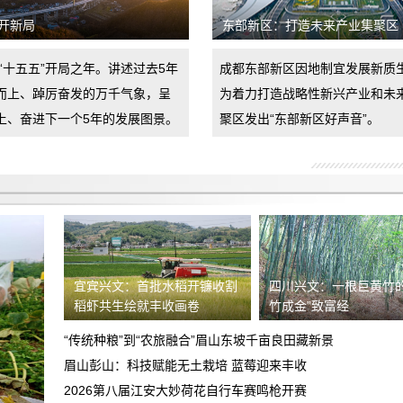
由于没有造成其任何损失，要求退还订
开新局
东部新区：打造未来产业集聚区
金。
上门看车无现车诱导消费者支付订金当消
是“十五五”开局之年。讲述过去5年
成都东部新区因地制宜发展新质
费者对销售合同不认可拒签时擅自扣押消
而上、踔厉奋发的万千气象，呈
为着力打造战略性新兴产业和未
要求退还定金
费者财产
上、奋进下一个5年的发展图景。
聚区发出“东部新区好声音”。
车辆到店后内饰全是划痕和脏污，卖方拒
不退还定金，要求双倍退还定金
鑫茂瑞体验中心捆绑销售
于9月24号到曲靖广汽丰田联庆麒麟店看
车，销售员引导消费贷款，交了意向金
新车剐蹭后送维修中心保险杠喷漆，损坏
2000
宜宾兴文：首批水稻开镰收割
四川兴文：一根巨黄竹的
车辆至天窗挡风玻璃碎裂上侧边梁凹陷要
稻虾共生绘就丰收画卷
竹成金”致富经
重庆大足深蓝4s店不按合同履约
求赔偿
“传统种粮”到“农旅融合”眉山东坡千亩良田藏新景
食品安全希望得到重视
眉山彭山：科技赋能无土栽培 蓝莓迎来丰收
2026第八届江安大妙荷花自行车赛鸣枪开赛