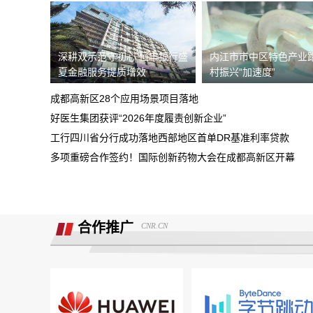
据我了解，我锁单车辆根本没有生产，只
需4s店跟厂家沟通即可取消订单。
深耕双示范守初心 恒丰银行盛
内江市市中区特色产业
现在诉求退款
夏金融服务提质增效
村振兴“加速度”
重庆鑫茂丰硕汽车销售有限公司收取定金
成都高新区28个应用场景项目落地
5000元不予退还
好医生集团获评“2026年度履责创新企业”
大安市邮政储蓄银行违规停贷
工行四川省分行成功落地西部地区首单DR基准利率贷款
多项重磅合作签约！国际创新药物大会在成都高新区开幕
Smart汽车肆意欺骗消费者，总部监管缺
位，客户权益保障无门！
诉求:不能进行贷款审批流程，并退还订
金2000元。
合作推广
CNR.CN
北京爱车汽车销售欺骗多名消费者购车，
不予交付车辆
面谈的时候说的只要有比他低的就退意向
金，然后一直不给退
携程旅游APP非因消费者原因主票已退，
附属票不退费。