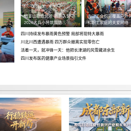
陷
高德平台乱扣钱，乱封号
唱支山歌给党听·新兵入营｜
内江工会织密覆盖户外
2026大兵小将筑国防①
和职工家庭的关爱网络
关于飞行帮（北京）航空服务有限公司退
费纠纷的投诉
四川持续发布暴雨黄色预警 局部将现特大暴雨
广汽丰田车没有提到，诉求退定金及相关
川北川西遭遇暴雨 四万群众撤离实现零伤亡
合理合法费用
活着一天，就冲锋一天：他把长津湖的风雪藏进余生
退还2199元订金
四川发布医药健康产业场景指引文件
众安易行（武汉市）汽车服务有限公司搞
诈骗
重庆智鑫沅汽车销售有限公司，不下贷
款，强制加五千元全款购车，不退定金。
诱导消费不退定金
买车和销售说的价格是包含保险，合同没
有写包保险保险强制在他们店里购买低开
不退定金
发票金额