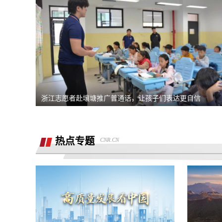
熊猫净水器爆炸燃烧
退还诚意金
滴滴平台司机超时未出发，地域黑乘客
要求解除合同，退款，我还没有开始学习
浙江志愿者赴壤塘推广普通话，让孩子们表达更自信
同程金融套路贷高利息开通199的会员才
能借款，没用使用过其它会员权益，要求
重庆智鑫沅汽车销售有限公司强买强卖，
退款退
热点专题
CNR.CN
服务态度恶劣且拒绝退还定金
买车锁单前不预审，贷款批不过，强制我
走租赁贷款
退还定金2000元
骗子上门推销熊猫净水器，专挑农村老人
下手