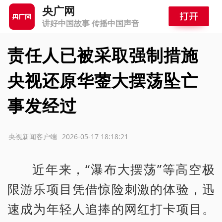
央广网
讲好中国故事 传播中国声音
责任人已被采取强制措施
央视还原华蓥大摆荡坠亡
事发经过
源：央视新闻客户端
2026-05-17 18:18:21
近年来，“瀑布大摆荡”等高空极
限游乐项目凭借惊险刺激的体验，迅
速成为年轻人追捧的网红打卡项目。