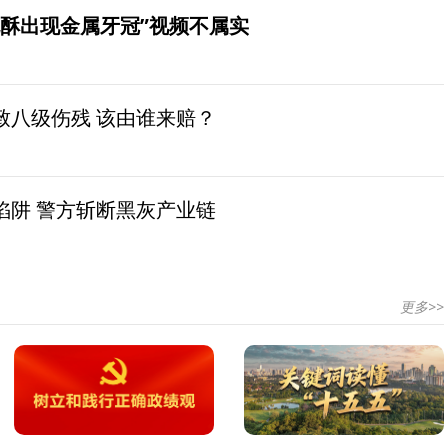
桃酥出现金属牙冠”视频不属实
致八级伤残 该由谁来赔？
陷阱 警方斩断黑灰产业链
更多>>