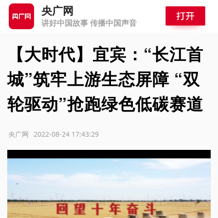
央广网
讲好中国故事 传播中国声音
【大时代】宜宾：“长江首
城”筑牢上游生态屏障 “双
轮驱动”抢跑绿色低碳赛道
源：央广网
2022-08-24 17:43:29