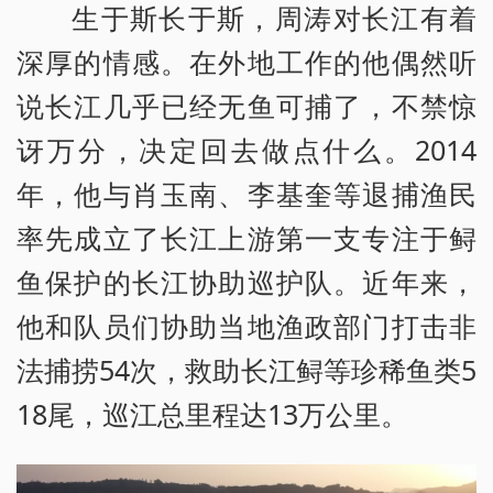
生于斯长于斯，周涛对长江有着
深厚的情感。在外地工作的他偶然听
说长江几乎已经无鱼可捕了，不禁惊
讶万分，决定回去做点什么。2014
年，他与肖玉南、李基奎等退捕渔民
率先成立了长江上游第一支专注于鲟
鱼保护的长江协助巡护队。近年来，
他和队员们协助当地渔政部门打击非
法捕捞54次，救助长江鲟等珍稀鱼类5
18尾，巡江总里程达13万公里。