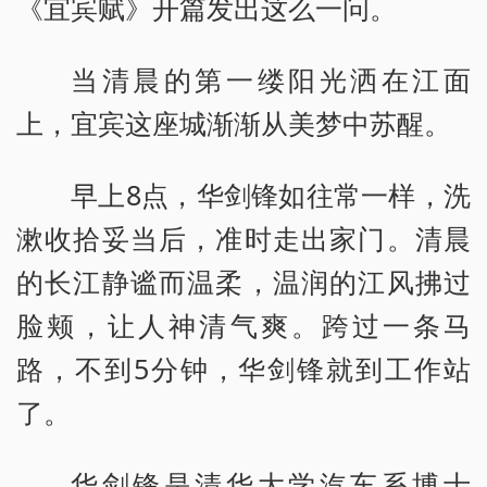
《宜宾赋》开篇发出这么一问。
当清晨的第一缕阳光洒在江面
上，宜宾这座城渐渐从美梦中苏醒。
早上8点，华剑锋如往常一样，洗
漱收拾妥当后，准时走出家门。清晨
的长江静谧而温柔，温润的江风拂过
脸颊，让人神清气爽。跨过一条马
路，不到5分钟，华剑锋就到工作站
了。
华剑锋是清华大学汽车系博士