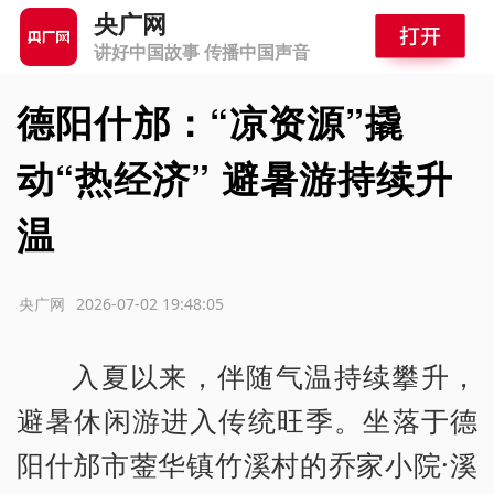
央广网
讲好中国故事 传播中国声音
德阳什邡：“凉资源”撬
动“热经济” 避暑游持续升
温
源：央广网
2026-07-02 19:48:05
入夏以来，伴随气温持续攀升，
避暑休闲游进入传统旺季。坐落于德
阳什邡市蓥华镇竹溪村的乔家小院·溪