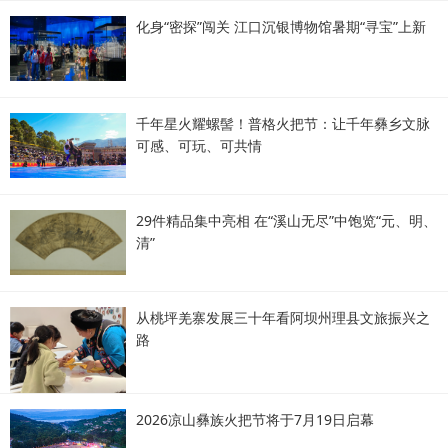
化身“密探”闯关 江口沉银博物馆暑期“寻宝”上新
千年星火耀螺髻！普格火把节：让千年彝乡文脉
可感、可玩、可共情
29件精品集中亮相 在“溪山无尽”中饱览“元、明、
清”
从桃坪羌寨发展三十年看阿坝州理县文旅振兴之
路
2026凉山彝族火把节将于7月19日启幕