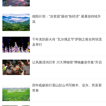
德阳什邡：“凉资源”撬动“热经济” 避暑游持续升
温
千年羌韵薪火传 “瓦尔俄足节”萨朗之夜在阿坝茂
县举行
让风雅浸润日常 川大博物馆“博物趣游市集”开启
四年砥砺前行眉山彭山书写粮丰、业兴、民富新
答卷