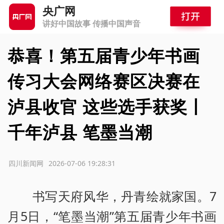
央广网
讲好中国故事 传播中国声音
恭喜！第五届青少年书画
传习大会网络赛区决赛在
泸县收官 这些选手获奖丨
千年泸县 笔墨当潮
源：四川新闻网
2026-07-06 19:28:31
书写天府风华，丹青绘就家国。7
月5日，“笔墨当潮”第五届青少年书画