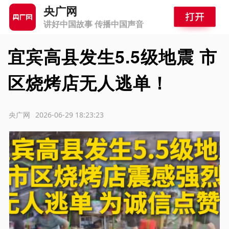
央广网
讲好中国故事 传播中国声音
宜宾高县发生5.5级地震 市
区烧烤店无人逃单！
源：央广网
2026-06-29 18:23:23