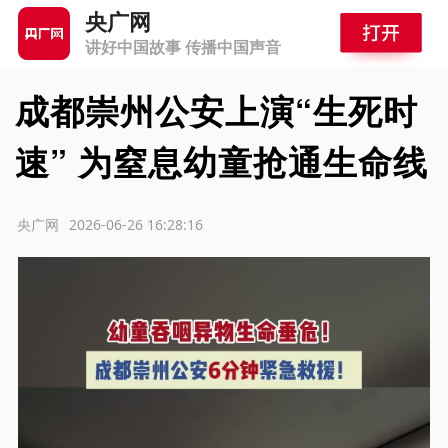
央广网
讲好中国故事 传播中国声音
成都崇州公安上演“生死时
速” 为窒息幼童抢通生命线
源：央广网
2026-06-26 16:28:16