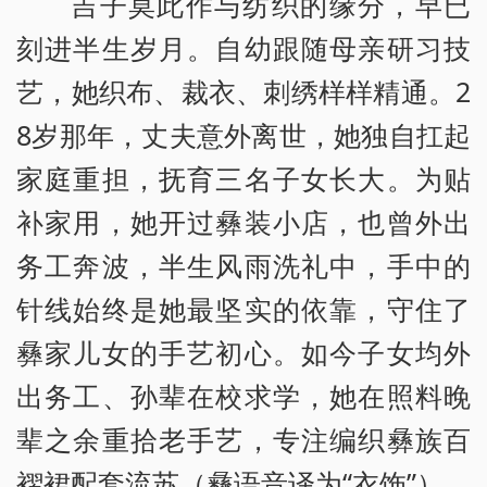
吉子莫此作与纺织的缘分，早已
刻进半生岁月。自幼跟随母亲研习技
艺，她织布、裁衣、刺绣样样精通。2
8岁那年，丈夫意外离世，她独自扛起
家庭重担，抚育三名子女长大。为贴
补家用，她开过彝装小店，也曾外出
务工奔波，半生风雨洗礼中，手中的
针线始终是她最坚实的依靠，守住了
彝家儿女的手艺初心。如今子女均外
出务工、孙辈在校求学，她在照料晚
辈之余重拾老手艺，专注编织彝族百
褶裙配套流苏（彝语音译为“衣饰”），