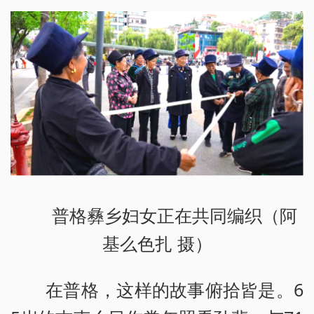
普格彝乡妇女正在共同编织（阿
基么色扎 摄）
在普格，这样的故事俯拾皆是。6