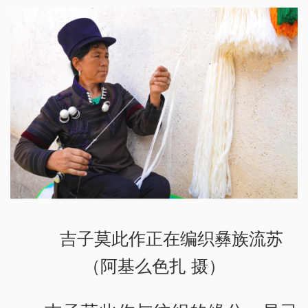
吉子莫此作正在编织彝族流苏
（阿基么色扎 摄）