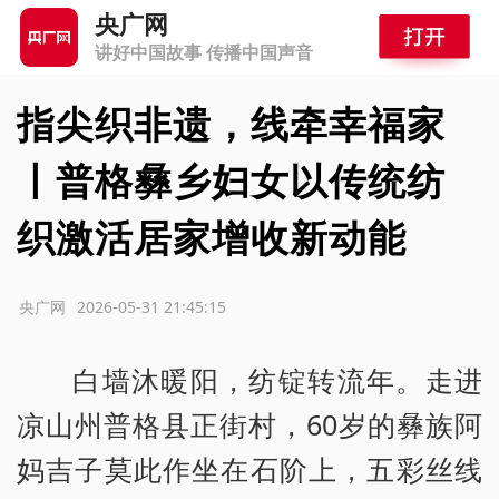
央广网
讲好中国故事 传播中国声音
指尖织非遗，线牵幸福家
丨普格彝乡妇女以传统纺
织激活居家增收新动能
源：央广网
2026-05-31 21:45:15
白墙沐暖阳，纺锭转流年。走进
凉山州普格县正街村，60岁的彝族阿
妈吉子莫此作坐在石阶上，五彩丝线