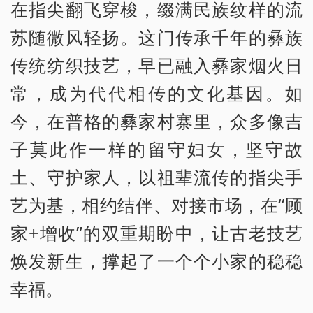
在指尖翻飞穿梭，缀满民族纹样的流
苏随微风轻扬。这门传承千年的彝族
传统纺织技艺，早已融入彝家烟火日
常，成为代代相传的文化基因。如
今，在普格的彝家村寨里，众多像吉
子莫此作一样的留守妇女，坚守故
土、守护家人，以祖辈流传的指尖手
艺为基，相约结伴、对接市场，在“顾
家+增收”的双重期盼中，让古老技艺
焕发新生，撑起了一个个小家的稳稳
幸福。