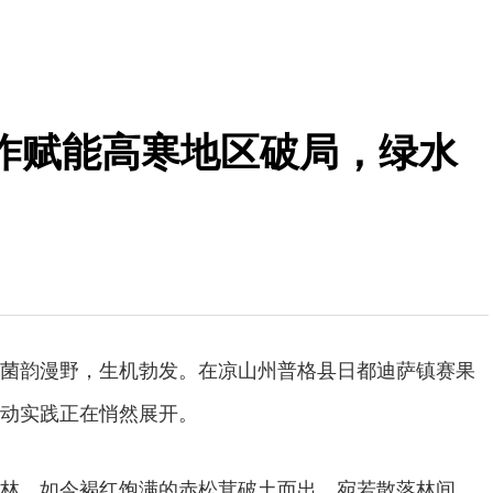
协作赋能高寒地区破局，绿水
菌韵漫野，生机勃发。在凉山州普格县日都迪萨镇赛果
动实践正在悄然展开。
林，如今褐红饱满的赤松茸破土而出，宛若散落林间