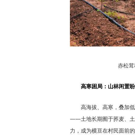
赤松茸
高寒困局：山林闲置盼
高海拔、高寒，叠加低
——土地长期囿于荞麦、土
力，成为横亘在村民面前的