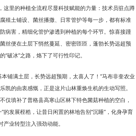
动，这里的种植全流程尽显科技赋能的力量：技术员驻点蹲
腐殖土铺设、菌丝播撒、日常管护等每一步，都有标准
防病害，精细化管护渗透到种植的每个环节。惊喜接踵
菌丝便在土层下悄然蔓延、密密匝匝，蓬勃长势远超预
的“破冰”之路，烙下了可行性印记。
基本铺满土层，长势远超预期，太喜人了！”马布非奎农业
乐凯的由衷感慨，正是这片山林重焕生机的生动写照。
不仅填补了普格县高寒山区林下特色菌菇种植的空白，
一”的发展桎梏，让昔日闲置的林地告别“沉睡”，化身孕育
乡村产业转型注入强劲动能。