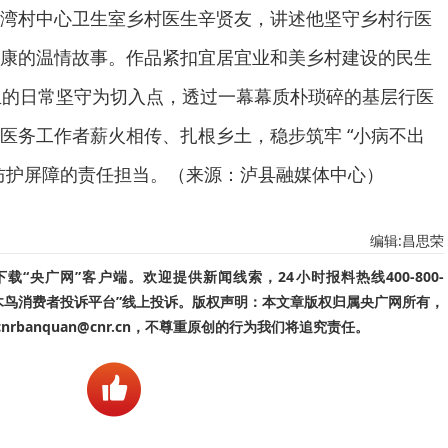
湾村中心卫生室乡村医生辛贤友，讲述他坚守乡村行医
康的温情故事。作品紧扣宜居宜业和美乡村建设的民生
生的日常坚守为切入点，透过一幕幕质朴琐碎的基层行医
医务工作者薪火相传、扎根乡土，稳步筑牢 “小病不出
防护屏障的责任担当。（来源：泸县融媒体中心）
编辑:昌思荣
“央广网”客户端。欢迎提供新闻线索，24小时报料热线400-800-
啄木鸟消费者投诉平台”线上投诉。版权声明：本文章版权归属央广网所有，
banquan@cnr.cn，不尊重原创的行为我们将追究责任。