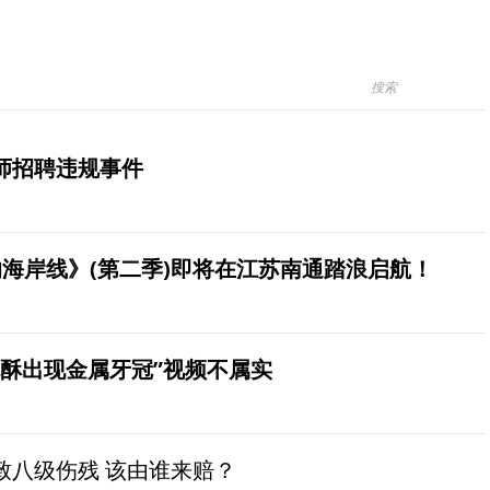
师招聘违规事件
海岸线》(第二季)即将在江苏南通踏浪启航！
桃酥出现金属牙冠”视频不属实
致八级伤残 该由谁来赔？