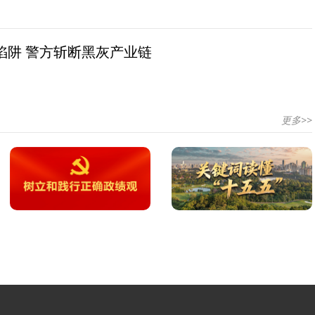
陷阱 警方斩断黑灰产业链
更多>>