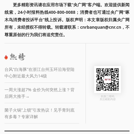
更多精彩资讯请在应用市场下载“央广网”客户端。欢迎提供新闻
线索，24小时报料热线400-800-0088；消费者也可通过央广网“啄
木鸟消费者投诉平台”线上投诉。版权声明：本文章版权归属央广网
所有，未经授权不得转载。转载请联系：cnrbanquan@cnr.cn，不
尊重原创的行为我们将追究责任。
台风“白海豚”在浙江台州玉环沿海登陆
中心附近最大风力14级
一周大涨超7% 金价为何突然上涨？背
后两大推手→
长按二维码
关注精彩内容
菌子火锅“上锁”引发热议！见手青到底
有多毒？专家详解