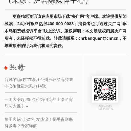
更多精彩资讯请在应用市场下载“央广网”客户端。欢迎提供新闻
线索，24小时报料热线400-800-0088；消费者也可通过央广网“啄
木鸟消费者投诉平台”线上投诉。版权声明：本文章版权归属央广网
所有，未经授权不得转载。转载请联系：cnrbanquan@cnr.cn，不
尊重原创的行为我们将追究责任。
台风“白海豚”在浙江台州玉环沿海登陆
中心附近最大风力14级
一周大涨超7% 金价为何突然上涨？背
后两大推手→
长按二维码
关注精彩内容
菌子火锅“上锁”引发热议！见手青到底
有多毒？专家详解