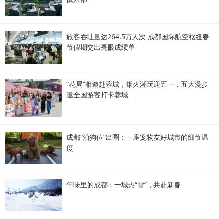
旅客吞吐量达264.5万人次 成都国际航空枢纽春
节假期交出亮眼成绩单
“花局”相邀赴蓉城，烟火潮玩迎五一，五大漫步
邀全国游客打卡蓉城
成都“泊狗位”出圈：一座宠物友好城市的细节温
度
年味里的成都：一城热“雪”，共赴新春