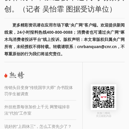
创。（记者 吴怡霏 图据受访单位）
更多精彩资讯请在应用市场下载“央广网”客户端。欢迎提供新闻
线索，24小时报料热线400-800-0088；消费者也可通过央广网“啄
木鸟消费者投诉平台”线上投诉。版权声明：本文章版权归属央广网
所有，未经授权不得转载。转载请联系：cnrbanquan@cnr.cn，不
尊重原创的行为我们将追究责任。
传销头目变身“传统国学大师” 办书院体
罚学生被调查
外挂抢票每张加价上千元 网警端掉非
法“代拍”工作室
长按二维码
关注精彩内容
说好的“上四休三”，怎么工资先少了？