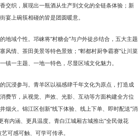
香交织，展现出一瓶酒从生产到文化的全链条体验；新
街宴上碗筷相碰的皆是团圆暖意。
的地域个性。邛崃将“村糖会”与户外徒步结合，五大主题
寨风情、茶田美景等特色景致；“郫都村厨争霸赛”让川菜
一镇一主题、一地一特色，尽显区域文化魅力。
的沉浸参与。青羊区以福感肆千年文化为原点，打造成
消费节，从视觉、声效、光影、互动等方面构建全方位
井烟火。锦江区创新“线下体验、线上下单、即时配送”消
集更有内涵、更具温度。青白江城厢古城推出“全民做花
技艺可感可触、可学可传承。