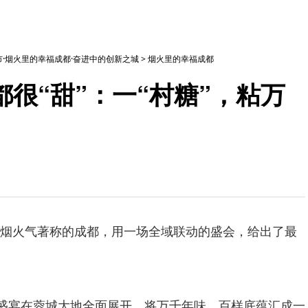
·烟火里的幸福成都·奋进中的创新之城
>
烟火里的幸福成都
很“甜”：一“村糖”，粘万
烟火气著称的成都，用一场全域联动的盛会，给出了最
春盛宴在蓉城大地全面展开，将万千年味、百样底蕴汇成一