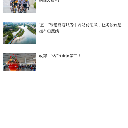
“五一”绿道瞰蓉城⑤｜驿站传暖意，让每段旅途
都有归属感
成都，“热”到全国第二！