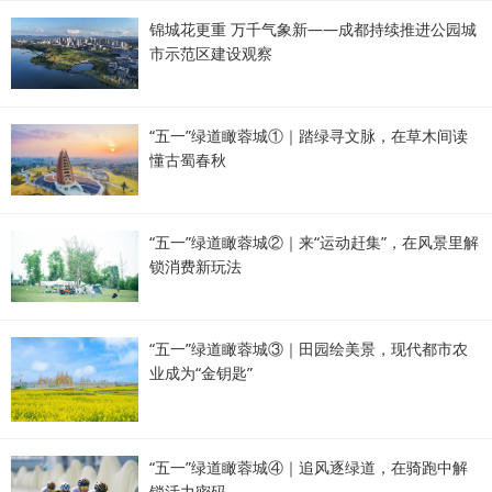
锦城花更重 万千气象新——成都持续推进公园城
市示范区建设观察
“五一”绿道瞰蓉城①｜踏绿寻文脉，在草木间读
懂古蜀春秋
“五一”绿道瞰蓉城②｜来“运动赶集”，在风景里解
锁消费新玩法
“五一”绿道瞰蓉城③｜田园绘美景，现代都市农
业成为“金钥匙”
“五一”绿道瞰蓉城④｜追风逐绿道，在骑跑中解
锁活力密码