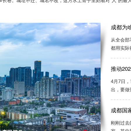
事长卷。城址不迁、城名不改，这方水土骨子里刻着对“人”的最
成都为啥
从全会部
都用实际
推动20
4月7日
出，要做
成都国家
刚刚过去