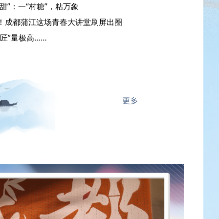
甜”：一“村糖”，粘万象
我！成都蒲江这场青春大讲堂刷屏出圈
“匠”量极高……