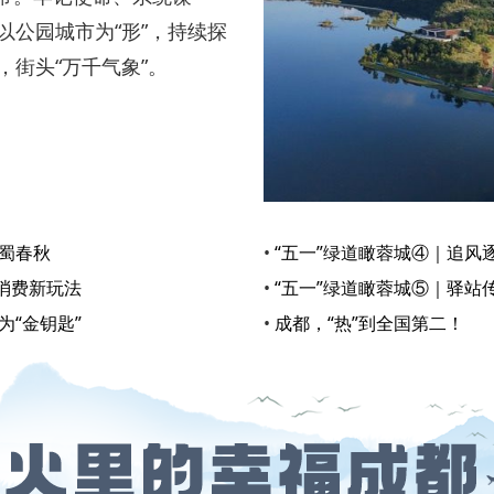
以公园城市为“形”，持续探
，街头“万千气象”。
古蜀春秋
•
“五一”绿道瞰蓉城④｜追风
锁消费新玩法
•
“五一”绿道瞰蓉城⑤｜驿站
为“金钥匙”
•
成都，“热”到全国第二！