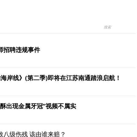
师招聘违规事件
海岸线》(第二季)即将在江苏南通踏浪启航！
桃酥出现金属牙冠”视频不属实
致八级伤残 该由谁来赔？