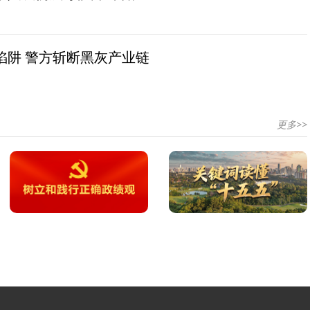
陷阱 警方斩断黑灰产业链
更多>>