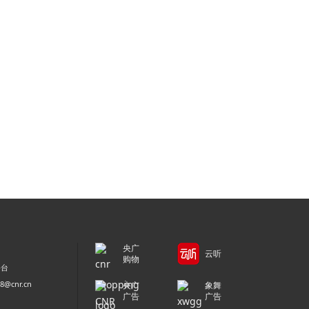
央广
云听
购物
平台
@cnr.cn
央广
象舞
广告
广告