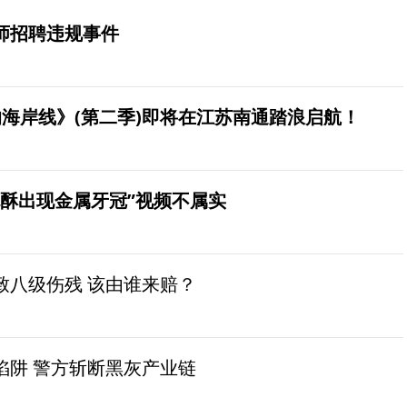
师招聘违规事件
海岸线》(第二季)即将在江苏南通踏浪启航！
桃酥出现金属牙冠”视频不属实
致八级伤残 该由谁来赔？
陷阱 警方斩断黑灰产业链