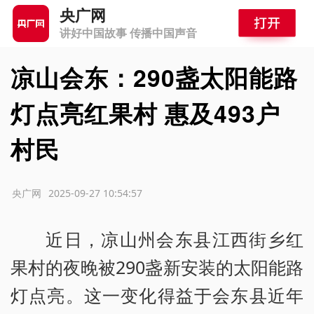
央广网
讲好中国故事 传播中国声音
凉山会东：290盏太阳能路
灯点亮红果村 惠及493户
村民
源：央广网
2025-09-27 10:54:57
近日，凉山州会东县江西街乡红
果村的夜晚被290盏新安装的太阳能路
灯点亮。这一变化得益于会东县近年