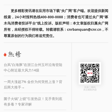
更多精彩资讯请在应用市场下载“央广网”客户端。欢迎提供新闻
线索，24小时报料热线400-800-0088；消费者也可通过央广网“啄
木鸟消费者投诉平台”线上投诉。版权声明：本文章版权归属央广网
所有，未经授权不得转载。转载请联系：cnrbanquan@cnr.cn，不
尊重原创的行为我们将追究责任。
台风“白海豚”在浙江台州玉环沿海登陆
中心附近最大风力14级
一周大涨超7% 金价为何突然上涨？背
后两大推手→
长按二维码
关注精彩内容
菌子火锅“上锁”引发热议！见手青到底
有多毒？专家详解