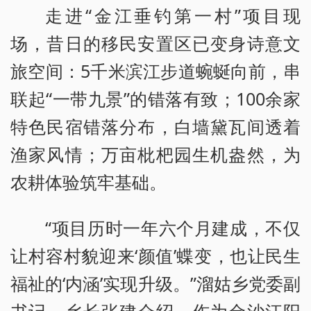
走进“金江垂钓第一村”项目现
场，昔日的移民安置区已变身诗意文
旅空间：5千米滨江步道蜿蜒向前，串
联起“一带九景”的错落有致；100余家
特色民宿错落分布，白墙黛瓦间透着
渔家风情；万亩枇杷园生机盎然，为
农耕体验筑牢基础。
“项目历时一年六个月建成，不仅
让村容村貌迎来‘颜值’蝶变，也让民生
福祉的‘内涵’实现升级。”溜姑乡党委副