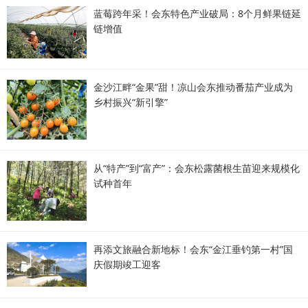
蓝莓跨年采！会东特色产业破局：8个月鲜果链延
链增值
金沙江畔“金果”甜！凉山会东推动番茄产业成为
乡村振兴“新引擎”
从“特产”到“富产”：会东松露菌根生苗迎来规模化
试种首年
再添文旅融合新地标！会东“金江垂钓第一村”国
庆假期竣工迎客