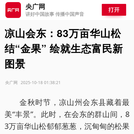
央广网
讲好中国故事 传播中国声音
凉山会东：83万亩华山松
结“金果” 绘就生态富民新
图景
源：央广网
2025-10-18 01:38:21
金秋时节，凉山州会东县藏着最
美“丰景”。此时，在会东的群山间，8
3万亩华山松郁郁葱葱，沉甸甸的松果