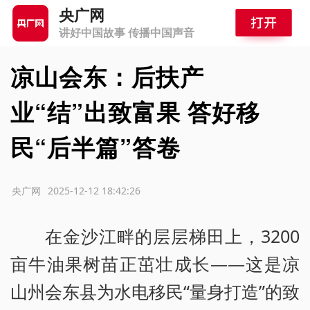
央广网
讲好中国故事 传播中国声音
凉山会东：后扶产
业“结”出致富果 答好移
民“后半篇”答卷
源：央广网
2025-12-12 18:42:26
在金沙江畔的层层梯田上，3200
亩牛油果树苗正茁壮成长——这是凉
山州会东县为水电移民“量身打造”的致