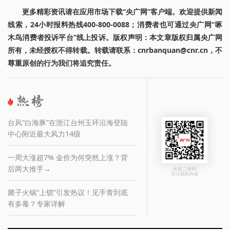
更多精彩资讯请在应用市场下载“央广网”客户端。欢迎提供新闻
线索，24小时报料热线400-800-0088；消费者也可通过央广网“啄
木鸟消费者投诉平台”线上投诉。版权声明：本文章版权归属央广网
所有，未经授权不得转载。转载请联系：cnrbanquan@cnr.cn，不
尊重原创的行为我们将追究责任。
台风“白海豚”在浙江台州玉环沿海登陆
中心附近最大风力14级
一周大涨超7% 金价为何突然上涨？背
后两大推手→
长按二维码
关注精彩内容
菌子火锅“上锁”引发热议！见手青到底
有多毒？专家详解