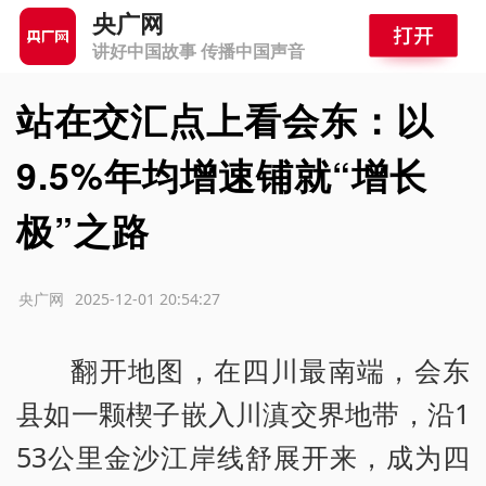
央广网
讲好中国故事 传播中国声音
站在交汇点上看会东：以
9.5%年均增速铺就“增长
极”之路
源：央广网
2025-12-01 20:54:27
翻开地图，在四川最南端，会东
县如一颗楔子嵌入川滇交界地带，沿1
53公里金沙江岸线舒展开来，成为四