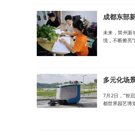
成都东部新
未来，简州新
境，不断擦亮
多元化场
7月2日，“智
都世界园艺博