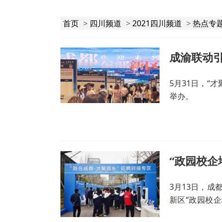
首页
>
四川频道
>
2021四川频道
>
热点专
成渝联动
5月31日，“
举办。
3月13日，成
新区“政园校
举行。