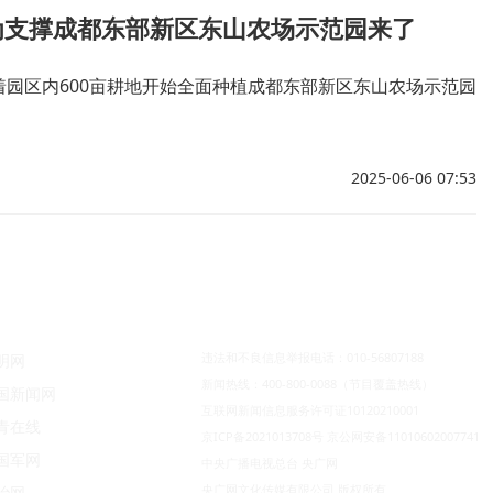
为支撑成都东部新区东山农场示范园来了
着园区内600亩耕地开始全面种植成都东部新区东山农场示范园
2025-06-06 07:53
违法和不良信息举报电话：010-56807188
明网
新闻热线：400-800-0088（节目覆盖热线）
国新闻网
互联网新闻信息服务许可证10120210001
青在线
京ICP备2021013708号
京公网安备11010602007741
国军网
中央广播电视总台 央广网
央广网文化传媒有限公司 版权所有
治网