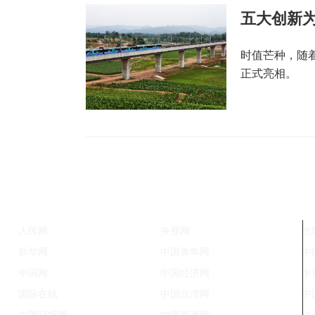
五大创新
时值芒种，随
正式亮相。
人民网
央视网
光
新华网
中国青年网
中
中国网
中国经济网
中
国际在线
中国台湾网
中
中国日报网
中国西藏网
法