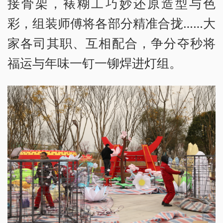
接骨架，裱糊工巧妙还原造型与色
彩，组装师傅将各部分精准合拢……大
家各司其职、互相配合，争分夺秒将
福运与年味一钉一铆焊进灯组。