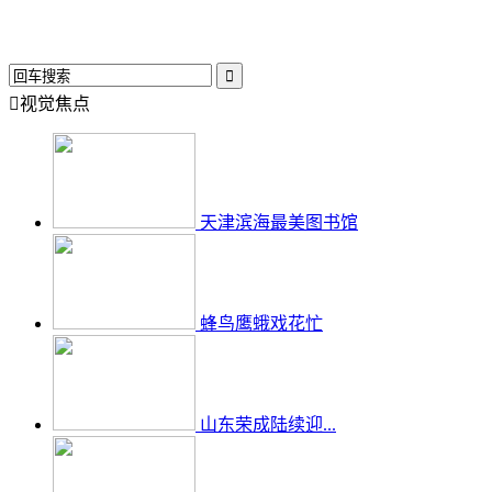


视觉焦点
天津滨海最美图书馆
蜂鸟鹰蛾戏花忙
山东荣成陆续迎...