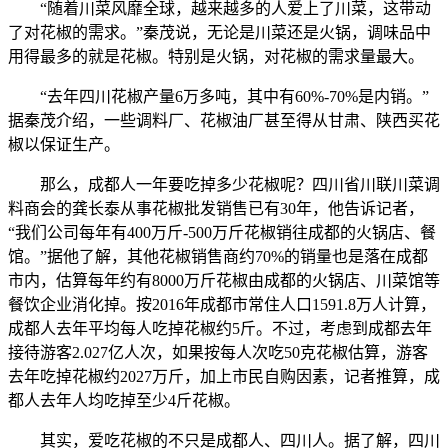
“随着川菜风靡全球，越来越多的人爱上了川菜，这带动
了对花椒的需求。”秦茂说，无论是川菜还是火锅，调味品中
用得最多的就是花椒。特别是火锅，对花椒的需求量最大。
“去年四川花椒产量6万多吨，其中有60%-70%是内销。”
据秦茂介绍，一些调料厂、花椒油厂甚至得从甘肃、陕西买花
椒以保证生产。
那么，成都人一年要吃掉多少花椒呢？四川省川联川菜调
料商会的龚长泰从事花椒批发销售已有30年，他告诉记者，
“我们公司每年有400万斤-500万斤花椒销往成都的火锅店、餐
馆。”据他了解，其他花椒销售商约70%的销量也是落在成都
市内，估算每年约有8000万斤花椒由成都的火锅店、川菜馆等
餐饮企业消化掉。按2016年成都市常住人口1591.8万人计算，
成都人去年平均每人吃掉花椒约5斤。不过，考虑到成都去年
接待游客2.027亿人次，如果按每人次吃50克花椒估算，游客
去年吃掉花椒约2027万斤，加上市民自购因素，记者推算，成
都人去年人均吃掉至少4斤花椒。
其实，爱吃花椒的不只是成都人、四川人。据了解，四川