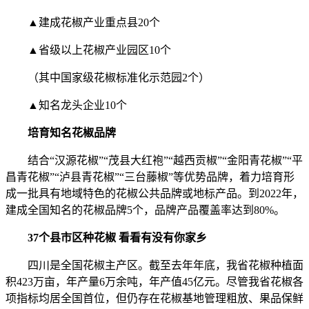
▲建成花椒产业重点县20个
▲省级以上花椒产业园区10个
（其中国家级花椒标准化示范园2个）
▲知名龙头企业10个
培育知名花椒品牌
结合“汉源花椒”“茂县大红袍”“越西贡椒”“金阳青花椒”“平
昌青花椒”“泸县青花椒”“三台藤椒”等优势品牌，着力培育形
成一批具有地域特色的花椒公共品牌或地标产品。到2022年，
建成全国知名的花椒品牌5个，品牌产品覆盖率达到80%。
37个县市区种花椒 看看有没有你家乡
四川是全国花椒主产区。截至去年年底，我省花椒种植面
积423万亩，年产量6万余吨，年产值45亿元。尽管我省花椒各
项指标均居全国首位，但仍存在花椒基地管理粗放、果品保鲜