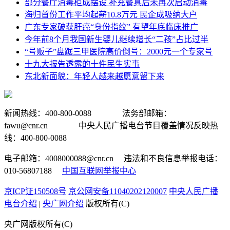
部分餐厅消毒柜成摆设 补充餐具后未再次启动消毒
海归首份工作平均起薪10.8万元 民企成吸纳大户
广东专家破获肝癌“身份指纹” 有望年底临床推广
今年前8个月我国新生婴儿继续增长“二孩”占比过半
“号贩子”盘踞三甲医院高价倒号：2000元一个专家号
十九大报告透露的十件民生实事
东北新面貌：年轻人越来越愿意留下来
新闻热线：400-800-0088 法务部邮箱：
fawu@cnr.cn 中央人民广播电台节目覆盖情况反映热
线：400-800-0088
电子邮箱：4008000088@cnr.cn 违法和不良信息举报电话：
010-56807188
中国互联网举报中心
京ICP证150508号
京公网安备11040202120007
中央人民广播
电台介绍
|
央广网介绍
版权所有(C)
央广网版权所有(C)