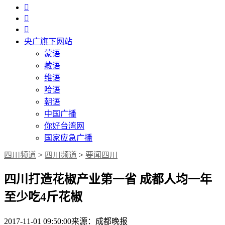



央广旗下网站
蒙语
藏语
维语
哈语
朝语
中国广播
你好台湾网
国家应急广播
四川频道
>
四川频道
>
要闻四川
四川打造花椒产业第一省 成都人均一年
至少吃4斤花椒
2017-11-01 09:50:00
来源：成都晚报