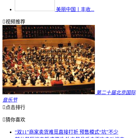
美丽中国丨丰收...

视频推荐
第二十届北京国际
音乐节

点击排行

猜你喜欢
“双11”商家卖货难觅直接打折 预售模式“坑”不少