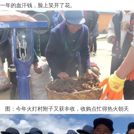
一年的血汗钱，脸上笑开了花。
图：今年火灯村附子又获丰收，收购点忙得热火朝天