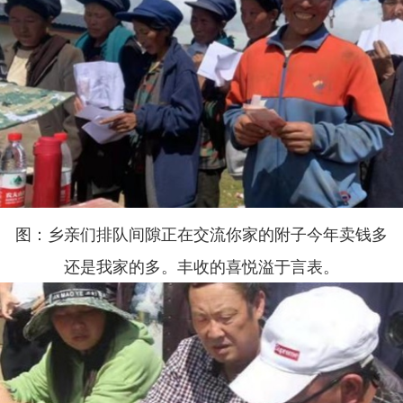
图：乡亲们排队间隙正在交流你家的附子今年卖钱多
还是我家的多。丰收的喜悦溢于言表。