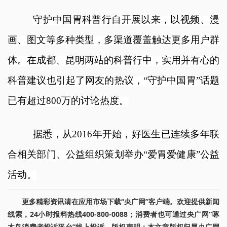
守护中国胃科普行自开展以来，以视频、漫
画、图文等多种类型，
多
渠道覆盖触
达
更多用户群
体。在成都、昆明两站的科普行中，实用并有心的
科普建议也引起了网友的热议，
“
守护中国胃
”
话题
已有超过
800万的讨论热度。
据悉，从
2016年开始，好医生已连续
多
年联
合相关部门、公益组织策划举办
“
爱胃爱健康
”
公益
活动。
更多精彩资讯请在应用市场下载“央广网”客户端。欢迎提供新闻
线索，24小时报料热线400-800-0088；消费者也可通过央广网“啄
木鸟消费者投诉平台”线上投诉。版权声明：本文章版权归属央广网