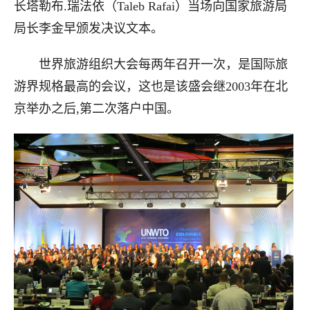
长
塔勒布.
瑞法依
（
Taleb Rafai
）
当场向国家旅游局
局长李金早颁发决议文本。
世界旅游组织大会每两年召开一次，是国际旅
游界规格最高的会议，这也是该盛会继2003年在北
京举办之后,第二次落户中国。